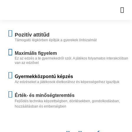
Pozitív attitűd
Támogató légkörben építjük a gyerekek önbizalmát
Maximális figyelem
Ez az edzés a te gyermekedről szól. A játékos folyamatos interakcióban
van az edzővel
Gyermekközpontú képzés
Az edzéseket a játékosok életkorához és képességeihez igazítjuk
Érték- és minőségteremtés
Fejlődés technika képzettségben, döntésekben, gondolkodásban,
hozzáállásban és emberségben