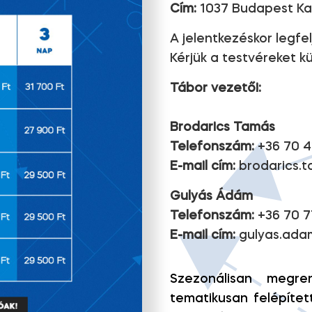
Cím:
1037 Budapest Kal
A jelentkezéskor legf
Kérjük a testvéreket kü
Tábor vezetői:
Brodarics Tamás
Telefonszám:
+36 70 4
E-mail cím:
brodarics.
Gulyás Ádám
Telefonszám:
+36 70 7
E-mail cím:
gulyas.ada
Szezonálisan megre
tematikusan felépítet