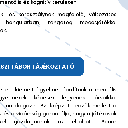
 mentális és kognitív területen.
ek- és korosztálynak megfelelő, változatos
 hangulatban, rengeteg meccsjátékkal
ok.
SZI TÁBOR TÁJÉKOZTATÓ
llett kiemelt figyelmet fordítunk a mentális
yermekek képesek legyenek társaikkal
tban dolgozni. Szakképzett edzők mellett a
v és a vidámság garantálja, hogy a játékosok
nyel gazdagodnak az eltöltött Score