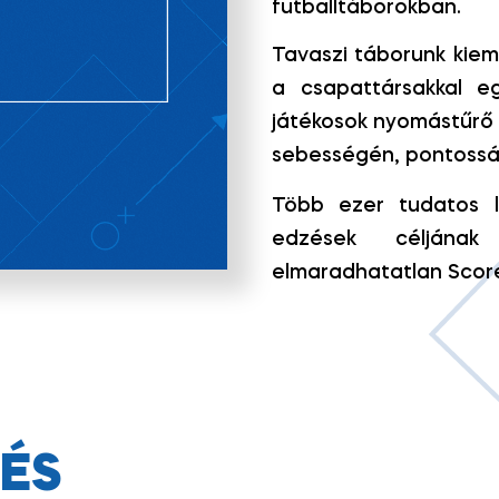
futballtáborokban.
Tavaszi táborunk kiem
a csapattársakkal eg
játékosok nyomástűrő k
sebességén, pontossá
Több ezer tudatos la
edzések céljának
elmaradhatatlan Score
ÉS