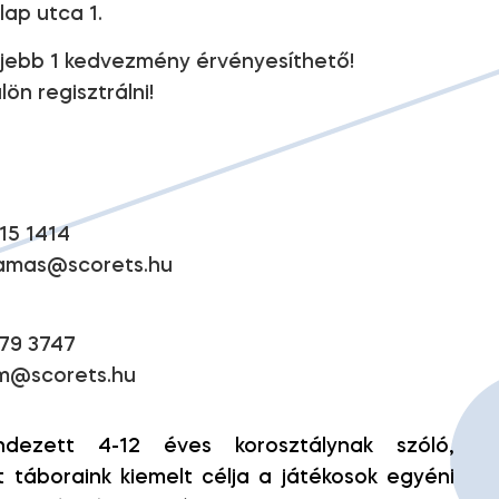
ap utca 1.
eljebb 1 kedvezmény érvényesíthető!
lön regisztrálni!
15 1414
tamas@scorets.hu
79 3747
m@scorets.hu
ndezett 4-12 éves korosztálynak szóló,
t táboraink kiemelt célja a játékosok egyéni